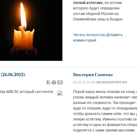
легкой атлетике
, по итогам
которого будет определен
состав сборной России на
Олимпийские игры в Лондон.
Читать полностью
Добавить
комментарий
26.06.2012)
Виктория Гаппова
02.07.12 15:00
SIEVERSSPORT.RU
убка ШВСМ, который состоялся
Порой наша жизнь похожа на гонку,
утром, каждый человек начинает сво
разные по сложности. Так проходит 
куда-то спешим, куда-то опаздывае
чтобы доказать самим себе, что мы
легкую атлетику. Именно поэтому с
атлетику и одна из фавориток сбор
поделится с нами своими мыслями.