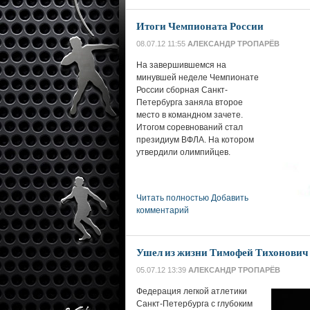
Итоги Чемпионата России
08.07.12 11:55
АЛЕКСАНДР ТРОПАРЁВ
На завершившемся на
минувшей неделе Чемпионате
России сборная Санкт-
Петербурга заняла второе
место в командном зачете.
Итогом соревнований стал
президиум ВФЛА. На котором
утвердили олимпийцев.
Читать полностью
Добавить
комментарий
Ушел из жизни Тимофей Тихонович
05.07.12 13:39
АЛЕКСАНДР ТРОПАРЁВ
Федерация легкой атлетики
Санкт-Петербурга с глубоким