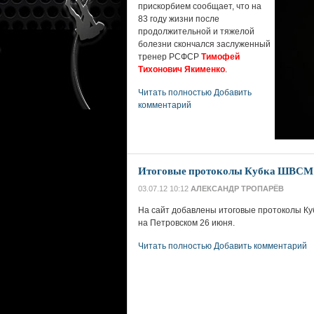
прискорбием сообщает, что на
83 году жизни после
продолжительной и тяжелой
болезни скончался заслуженный
тренер РСФСР
Тимофей
Тихонович Якименко
.
Читать полностью
Добавить
комментарий
Итоговые протоколы Кубка ШВСМ (
03.07.12 10:12
АЛЕКСАНДР ТРОПАРЁВ
На сайт добавлены итоговые протоколы К
на Петровском 26 июня.
Читать полностью
Добавить комментарий