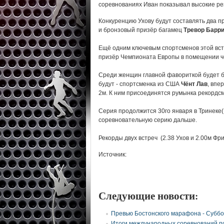
соревнованиях Иван показывал высокие рез
Конкуренцию Ухову будут составлять два п
и бронзовый призёр багамец
Тревор Барр
Ещё одним ключевым спортсменов этой вс
призёр Чемпионата Европы в помещении 
Среди женщин главной фавориткой будет 
будут - спортсменка из США
Чёнт Лав
, впе
2м. К ним присоединятся румынка рекордс
Серия продолжится 30го января в Тринеке(
соревновательную серию дальше.
Рекорды двух встреч (2.38 Ухов и 2.00м Фри
Источник:
Следующие новости:
Превью Бостонского марафона -
Суббо
Итоги международных соревнований по 