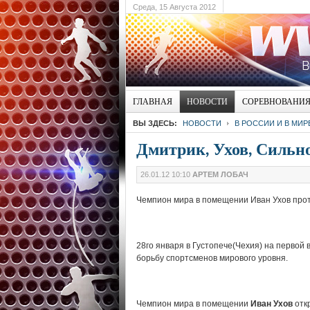
Среда, 15 Августа 2012
ГЛАВНАЯ
НОВОСТИ
СОРЕВНОВАНИ
ВЫ ЗДЕСЬ:
НОВОСТИ
В РОССИИ И В МИР
Дмитрик, Ухов, Сильно
26.01.12 10:10
АРТЕМ ЛОБАЧ
Чемпион мира в помещении Иван Ухов прот
28го января в Густопече(Чехия) на первой 
борьбу спортсменов мирового уровня.
Чемпион мира в помещении
Иван Ухов
откр