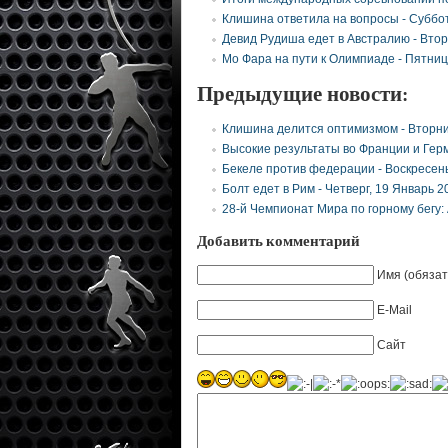
Клишина ответила на вопросы -
Суббот
Девид Рудиша едет в Австралию -
Втор
Мо Фара на пути к Олимпиаде -
Пятниц
Предыдущие новости:
Клишина делится оптимизмом -
Вторни
Высокие результаты во Франции и Гер
Бекеле против федерации -
Воскресень
Болт едет в Рим -
Четверг, 19 Январь 2
28-й Чемпионат Мира по горному бегу:
Добавить комментарий
Имя (обязат
E-Mail
Сайт