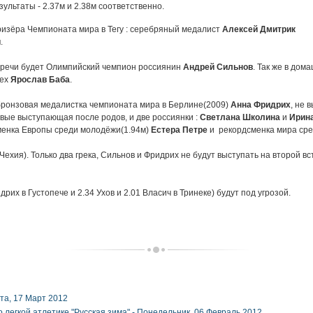
ультаты - 2.37м и 2.38м соответственно.
ризёра Чемпионата мира в Тегу : серебряный медалист
Алексей Дмитрик
и
.
тречи будет Олимпийский чемпион россиянин
Андрей Сильнов
. Так же в до
чех
Ярослав Баба
.
бронзовая медалистка чемпионата мира в Берлине(2009)
Анна Фридрих
, не 
рвые выступающая после родов, и две россиянки :
Светлана Школина
и
Ирин
менка Европы среди молодёжи(1.94м)
Естера Петре
и рекордсменка мира сре
Чехия). Только два грека, Сильнов и Фридрих не будут выступать на второй 
дрих в Густопече и 2.34 Ухов и 2.01 Власич в Тринеке) будут под угрозой.
та, 17 Март 2012
легкой атлетике "Русская зима" -
Понедельник, 06 Февраль 2012