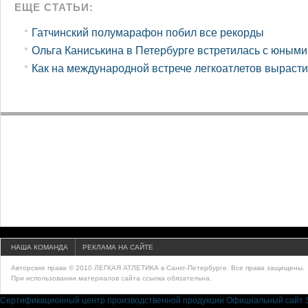
ЕЩЕ СТАТЬИ:
Гатчинский полумарафон побил все рекорды
Ольга Каниськина в Петербурге встретилась с юным
Как на международной встрече легкоатлетов выраст
НАША КОМАНДА
РЕКЛАМА НА САЙТЕ
Авторские права © 2010 ЛЕГКАЯ АТЛЕТИКА в Санкт-Петербурге. Все права защищены.
При использовании материалов сайта ссылка обязательна.
Сертификационный центр производственной продукции
Официальный сайт S